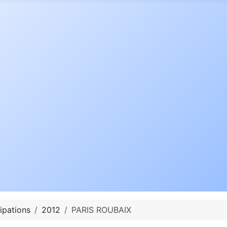
ipations
2012
PARIS ROUBAIX