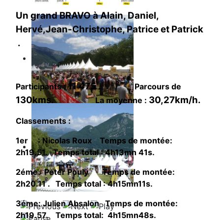
Un grand BRAVO à Alain, Daniel,
Hervé,Jean-Christophe, Patrice et Patrick
.
11 475 .
Participants :
Parcours de
130kms.
30,27km/h.
La moyenne :
Classements :
1er : Nicolas Roux Temps de montée:
2h19.51. Temps total : 4h13mn 41s.
2éme : Peter Pouly Temps de montée:
2h20.11 . Temps total : 4h15mn11s.
3éme: Julien Absalon Temps de montée:
2h19.57. Temps total: 4h15mn48s.