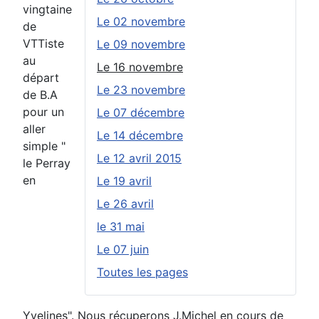
vingtaine
Le 02 novembre
de
VTTiste
Le 09 novembre
au
Le 16 novembre
départ
Le 23 novembre
de B.A
pour un
Le 07 décembre
aller
Le 14 décembre
simple "
Le 12 avril 2015
le Perray
en
Le 19 avril
Le 26 avril
le 31 mai
Le 07 juin
Toutes les pages
Yvelines". Nous récuperons J.Michel en cours de