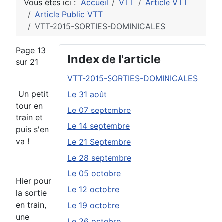
Vous êtes ici :
Accueil
VTT
Article VTT
Article Public VTT
VTT-2015-SORTIES-DOMINICALES
Page 13
Index de l'article
sur 21
VTT-2015-SORTIES-DOMINICALES
Un petit
Le 31 août
tour en
Le 07 septembre
train et
Le 14 septembre
puis s'en
va !
Le 21 Septembre
Le 28 septembre
Le 05 octobre
Hier pour
Le 12 octobre
la sortie
en train,
Le 19 octobre
une
Le 26 octobre