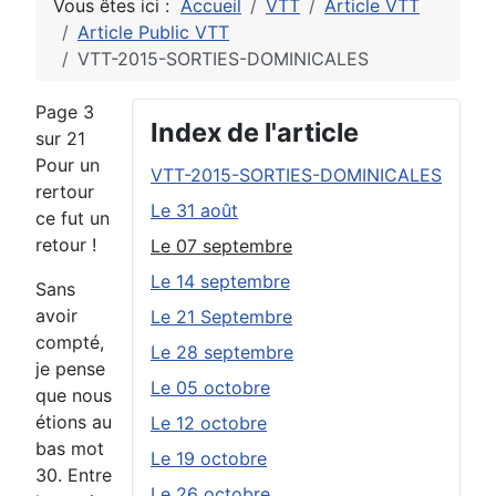
Vous êtes ici :
Accueil
VTT
Article VTT
Article Public VTT
VTT-2015-SORTIES-DOMINICALES
Page 3
Index de l'article
sur 21
Pour un
VTT-2015-SORTIES-DOMINICALES
rertour
Le 31 août
ce fut un
retour !
Le 07 septembre
Le 14 septembre
Sans
avoir
Le 21 Septembre
compté,
Le 28 septembre
je pense
Le 05 octobre
que nous
étions au
Le 12 octobre
bas mot
Le 19 octobre
30. Entre
Le 26 octobre