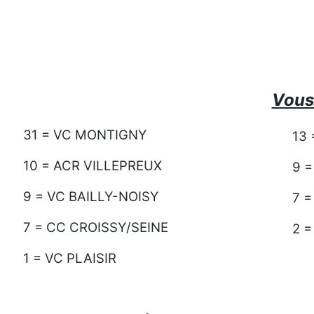
Vous 
31 = VC MONTIGNY
13 
10 = ACR VILLEPREUX
9 
9 = VC BAILLY-NOISY
7 
7 = CC CROISSY/SEINE
2 
1 = VC PLAISIR