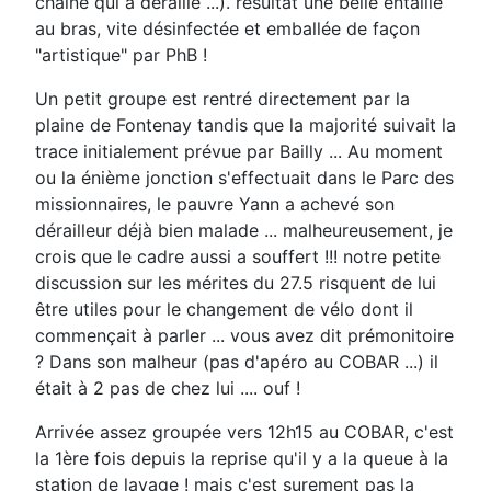
chaine qui a déraillé ...). résultat une belle entaille
au bras, vite désinfectée et emballée de façon
"artistique" par PhB !
Un petit groupe est rentré directement par la
plaine de Fontenay tandis que la majorité suivait la
trace initialement prévue par Bailly ... Au moment
ou la énième jonction s'effectuait dans le Parc des
missionnaires, le pauvre Yann a achevé son
dérailleur déjà bien malade ... malheureusement, je
crois que le cadre aussi a souffert !!! notre petite
discussion sur les mérites du 27.5 risquent de lui
être utiles pour le changement de vélo dont il
commençait à parler ... vous avez dit prémonitoire
? Dans son malheur (pas d'apéro au COBAR ...) il
était à 2 pas de chez lui .... ouf !
Arrivée assez groupée vers 12h15 au COBAR, c'est
la 1ère fois depuis la reprise qu'il y a la queue à la
station de lavage ! mais c'est surement pas la