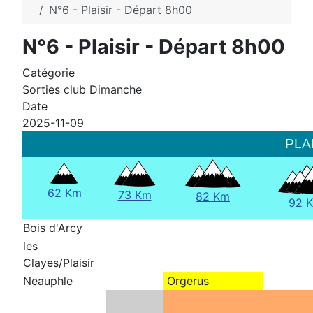
N°6 - Plaisir - Départ 8h00
N°6 - Plaisir - Départ 8h00
Catégorie
Sorties club Dimanche
Date
2025-11-09
PLA
62 Km
73 Km
82 Km
92 
Bois d'Arcy
les
Clayes/Plaisir
Neauphle
Orgerus