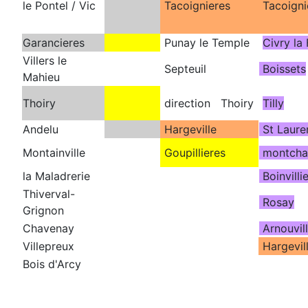
le Pontel / Vic
Tacoignieres
Tacoigni
Garancieres
Punay le Temple
Civry la 
Villers le
Septeuil
Boissets
Mahieu
Thoiry
direction Thoiry
Tilly
Andelu
Hargeville
St Laure
Montainville
Goupillieres
montcha
la Maladrerie
Boinvilli
Thiverval-
Rosay
Grignon
Chavenay
Arnouvil
Villepreux
Hargevil
Bois d'Arcy