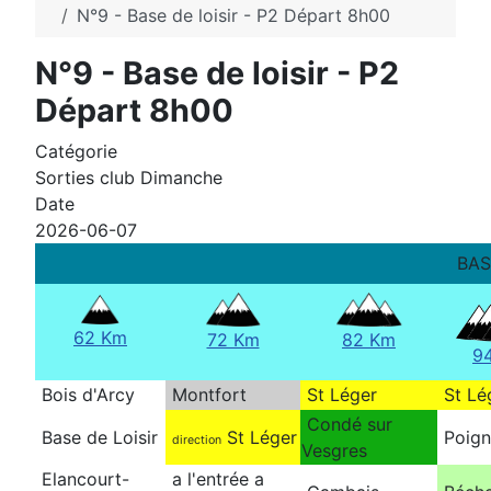
N°9 - Base de loisir - P2 Départ 8h00
N°9 - Base de loisir - P2
Départ 8h00
Catégorie
Sorties club Dimanche
Date
2026-06-07
BAS
62 Km
72 Km
82 Km
9
Bois d'Arcy
Montfort
St Léger
St Lé
Condé sur
Base de Loisir
St Léger
Poig
direction
Vesgres
Elancourt-
a l'entrée a