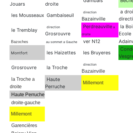
Gambais
Béche
Jouars
droite
a droi
direction
les Mousseaux
Gambaiseuil
Bazainville
direct
Perdreauville
la Boi
direction
a
le Tremblay
Grosrouvre
Ecole
droite
ver N12
Adainv
Bazoches
au sommet a Gauche
Condé
les Haizettes
les Bruyeres
Montfort
Vesgr
direction
Grosrouvre
la Troche
Bazainville
Haute
la Troche a
Millemont
Perruche
droite
Haute Perruche
droite-gauche
Millemont
Garencières