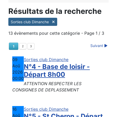
Résultats de la recherche
Sorties club Dimanche
13 évènements pour cette catégorie
- Page 1 / 3
Suivant
1
2
3
09
Sorties club Dimanche
N°4 - Base de loisir -
Aoû
2026
Départ 8h00
00:00
ATTENTION RESPECTER LES
CONSIGNES DE DEPLASSEMENT
16
Sorties club Dimanche
N°5 - St Cheron - Départ
Aoû