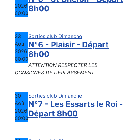
2026
8h00
00:00
23
Sorties club Dimanche
N°6 - Plaisir - Départ
Aoû
2026
8h00
00:00
ATTENTION RESPECTER LES
CONSIGNES DE DEPLASSEMENT
30
Sorties club Dimanche
N°7 - Les Essarts le Roi -
Aoû
2026
Départ 8h00
00:00