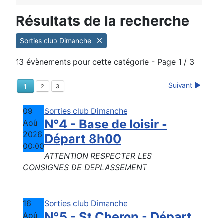
Résultats de la recherche
Sorties club Dimanche
13 évènements pour cette catégorie
- Page 1 / 3
Suivant
1
2
3
09
Sorties club Dimanche
N°4 - Base de loisir -
Aoû
2026
Départ 8h00
00:00
ATTENTION RESPECTER LES
CONSIGNES DE DEPLASSEMENT
16
Sorties club Dimanche
N°5 - St Cheron - Départ
Aoû