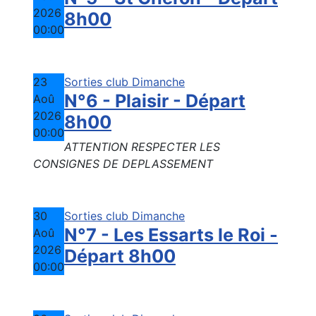
2026
8h00
00:00
23
Sorties club Dimanche
N°6 - Plaisir - Départ
Aoû
2026
8h00
00:00
ATTENTION RESPECTER LES
CONSIGNES DE DEPLASSEMENT
30
Sorties club Dimanche
N°7 - Les Essarts le Roi -
Aoû
2026
Départ 8h00
00:00