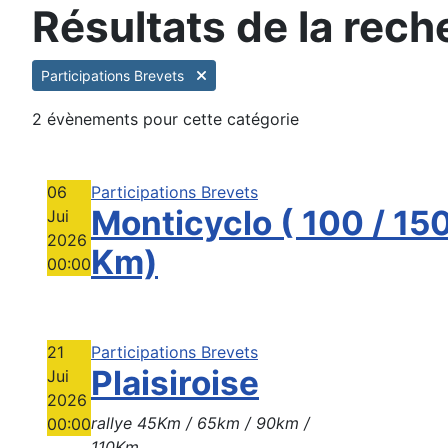
Résultats de la rech
Participations Brevets
2 évènements pour cette catégorie
06
Participations Brevets
Monticyclo ( 100 / 15
Jui
2026
Km)
00:00
21
Participations Brevets
Plaisiroise
Jui
2026
rallye 45Km / 65km / 90km /
00:00
110Km