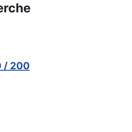
erche
0 / 200