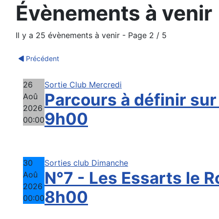
Évènements à venir
Il y a 25 évènements à venir
- Page 2 / 5
Précédent
26
Sortie Club Mercredi
Parcours à définir sur
Aoû
2026
9h00
00:00
30
Sorties club Dimanche
N°7 - Les Essarts le R
Aoû
2026
8h00
00:00