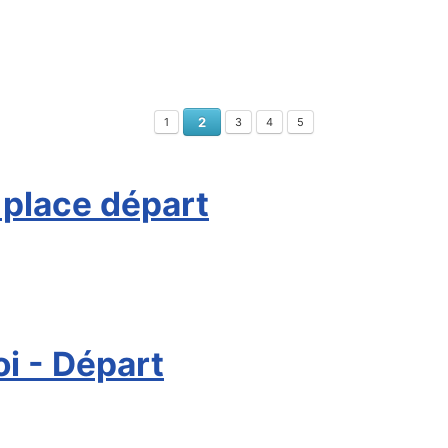
2
1
3
4
5
 place départ
oi - Départ